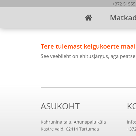
+372 515
Matka
Tere tulemast kelgukoerte maa
See veebileht on ehitusjärgus, aga peatse
ASUKOHT
K
Kahrunina talu, Ahunapalu küla
info
Kastre vald, 62414 Tartumaa
+37