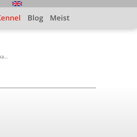
Kennel
Blog
Meist
ama…