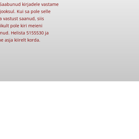
Saabunud kirjadele vastame
jooksul. Kui sa pole selle
a vastust saanud, siis
likult pole kiri meieni
nud. Helista 5155530 ja
e asja kiirelt korda.