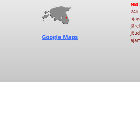
NB!
24h 
ajag
järe
jõud
Google Maps
ajam