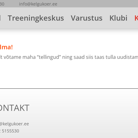
5530 info@kelgukoer.ee
d
Treeningkeskus
Varustus
Klubi
ilma!
lt võtame maha “tellingud” ning saad siis taas tulla uudist
ONTAKT
@kelgukoer.ee
2 5155530