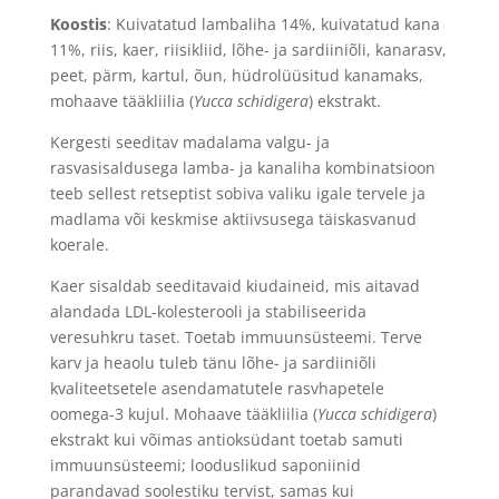
Koostis
:
Kuivatatud lambaliha 14%, kuivatatud kana
11%, riis, kaer, riisikliid, lõhe- ja sardiiniõli, kanarasv,
peet, pärm, kartul, õun, hüdrolüüsitud kanamaks,
mohaave tääkliilia (
Yucca schidigera
) ekstrakt.
Kergesti seeditav madalama valgu- ja
rasvasisaldusega lamba- ja kanaliha kombinatsioon
teeb sellest retseptist sobiva valiku igale tervele ja
madlama või keskmise aktiivsusega täiskasvanud
koerale.
Kaer sisaldab seeditavaid kiudaineid, mis aitavad
alandada LDL-kolesterooli ja stabiliseerida
veresuhkru taset. Toetab immuunsüsteemi. Terve
karv ja heaolu tuleb tänu lõhe- ja sardiiniõli
kvaliteetsetele asendamatutele rasvhapetele
oomega-3 kujul. Mohaave tääkliilia (
Yucca schidigera
)
ekstrakt kui võimas antioksüdant toetab samuti
immuunsüsteemi; looduslikud saponiinid
parandavad soolestiku tervist, samas kui