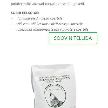
polüfenoolid aitavad toetada terveid liigeseid.
SOBIB EELKÕIGE:
–
tundliku seedimisega koertele
– väiksema või keskmise aktiivsusega koertele
–
tugevamat immuunsüsteemi vajavatele koertele
SOOVIN TELLIDA