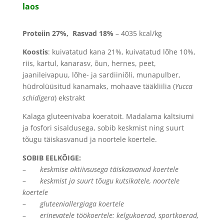
laos
Proteiin
27
%, Rasvad
18
%
– 4035 kcal/kg
Koostis
:
kuivatatud kana 21%, kuivatatud lõhe 10%,
riis, kartul, kanarasv, õun, hernes, peet,
jaanileivapuu, lõhe- ja sardiiniõli, munapulber,
hüdrolüüsitud kanamaks, mohaave tääkliilia (
Yucca
schidigera
) ekstrakt
Kalaga gluteenivaba koeratoit. Madalama kaltsiumi
ja fosfori sisaldusega, sobib keskmist ning suurt
tõugu täiskasvanud ja noortele koertele.
SOBIB EELKÕIGE:
–
keskmise aktiivsusega täiskasvanud koertele
–
keskmist ja suurt tõugu kutsikatele, noortele
koertele
–
gluteeniallergiaga koertele
–
erinevatele töökoertele: kelgukoerad, sportkoerad,