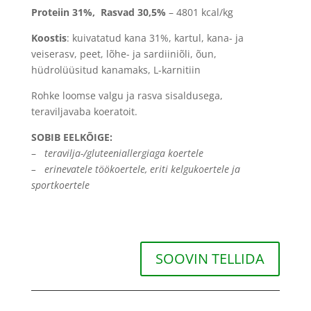
Proteiin 31
%, Rasvad 30,5
%
– 4801 kcal/kg
Koostis
:
kuivatatud kana 31%, kartul, kana- ja
veiserasv, peet, lõhe- ja sardiiniõli, õun,
hüdrolüüsitud kanamaks, L-karnitiin
Rohke loomse valgu ja rasva sisaldusega,
teraviljavaba koeratoit.
SOBIB EELKÕIGE:
–
teravilja-/gluteeniallergiaga koertele
–
erinevatele töökoertele, eriti kelgukoertele ja
sportkoertele
SOOVIN TELLIDA