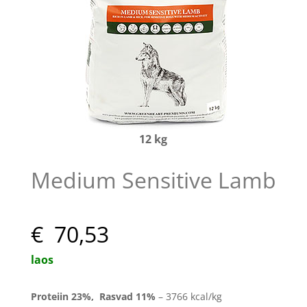
12 kg
Medium Sensitive Lamb
€ 70,53
laos
Proteiin
23
%, Rasvad 11
%
– 3766 kcal/kg