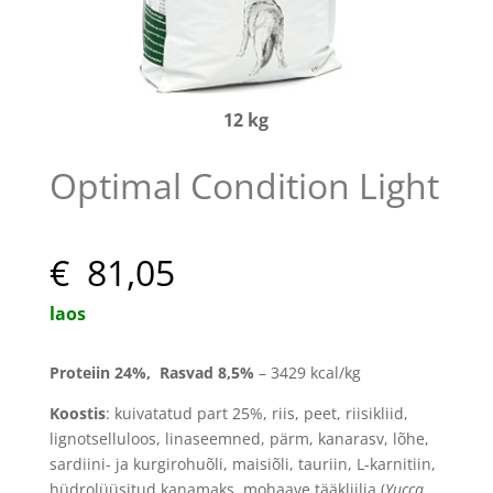
12 kg
Optimal Condition Light
€ 81,05
laos
Proteiin
24
%, Rasvad 8,5
%
– 3429 kcal/kg
Koostis
:
kuivatatud part 25%, riis, peet, riisikliid,
lignotselluloos, linaseemned, pärm, kanarasv, lõhe,
sardiini- ja kurgirohuõli, maisiõli, tauriin, L-karnitiin,
hüdrolüüsitud kanamaks, mohaave tääkliilia (
Yucca