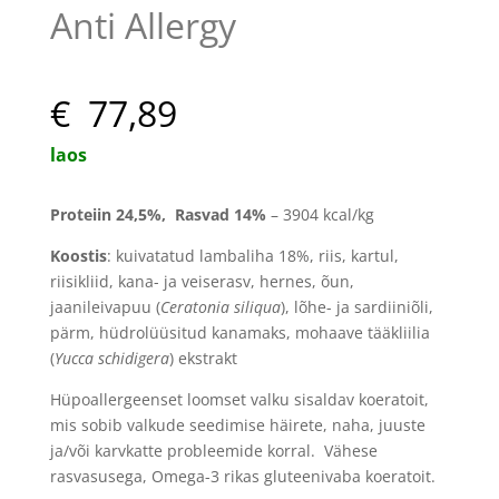
Anti Allergy
€ 77,89
laos
Proteiin
24,5
%, Rasvad 14
%
– 3904 kcal/kg
Koostis
:
kuivatatud lambaliha 18%, riis, kartul,
riisikliid, kana- ja veiserasv, hernes, õun,
jaanileivapuu (
Ceratonia siliqua
)
, lõhe- ja sardiiniõli,
pärm, hüdrolüüsitud kanamaks, mohaave tääkliilia
(
Yucca schidigera
) ekstrakt
Hüpoallergeenset loomset valku sisaldav koeratoit,
mis sobib valkude seedimise häirete, naha, juuste
ja/või karvkatte probleemide korral. Vähese
rasvasusega, Omega-3 rikas gluteenivaba koeratoit.