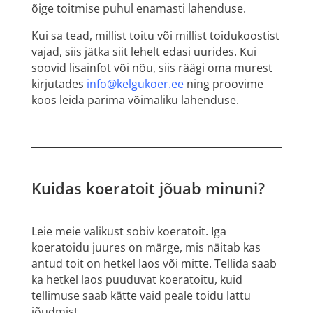
õige toitmise puhul enamasti lahenduse.
Kui sa tead, millist toitu või millist toidukoostist
vajad, siis jätka siit lehelt edasi uurides. Kui
soovid lisainfot või nõu, siis räägi oma murest
kirjutades
info@kelgukoer.ee
ning proovime
koos leida parima võimaliku lahenduse.
Kuidas koeratoit jõuab minuni?
Leie meie valikust sobiv koeratoit. Iga
koeratoidu juures on märge, mis näitab kas
antud toit on hetkel laos või mitte. Tellida saab
ka hetkel laos puuduvat koeratoitu, kuid
tellimuse saab kätte vaid peale toidu lattu
jõudmist.