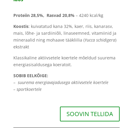
Proteiin 28,5
%, Rasvad 20,8
%
– 4240 kcal/kg
Koostis
: k
uivatatud kana 32%, kaer, riis, kanarasv,
mais, lõhe- ja sardiiniõli, linaseemned, vitamiinid ja
mineraalid ning mohaave tääkliilia (
Yucca schidigera
)
ekstrakt
Klassikaline aktiivsetele koertele mõeldud suurema
energiasisaldusega koeratoit.
SOBIB EELKÕIGE:
–
suurema energiavajadusega aktiivsetele koertele
–
sportkoertele
SOOVIN TELLIDA