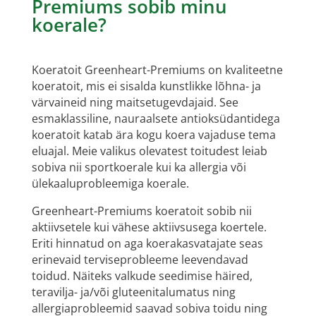
Premiums sobib minu
koerale?
Koeratoit Greenheart-Premiums on kvaliteetne
koeratoit, mis ei sisalda kunstlikke lõhna- ja
värvaineid ning maitsetugevdajaid. See
esmaklassiline, nauraalsete antioksüdantidega
koeratoit katab ära kogu koera vajaduse tema
eluajal. Meie valikus olevatest toitudest leiab
sobiva nii sportkoerale kui ka allergia või
ülekaaluprobleemiga koerale.
Greenheart-Premiums koeratoit sobib nii
aktiivsetele kui vähese aktiivsusega koertele.
Eriti hinnatud on aga koerakasvatajate seas
erinevaid terviseprobleeme leevendavad
toidud. Näiteks valkude seedimise häired,
teravilja- ja/või gluteenitalumatus ning
allergiaprobleemid saavad sobiva toidu ning