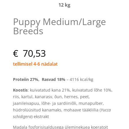
12 kg
Puppy Medium/Large
Breeds
€ 70,53
tellimisel 4-6 nädalat
Proteiin 27
%, Rasvad 18
%
– 4116 kcal/kg
Koostis
:
kuivatatud kana 21%, kuivatatud lõhe 10%,
riis, kartul, kanarasv, õun, hernes, peet,
jaanileivapuu, lõhe- ja sardiiniõli, munapulber,
hüdrolüüsitud kanamaks, mohaave tääkliilia (
Yucca
schidigera
) ekstrakt
Madala fosforisisaldusega üleminekuea koeratoit