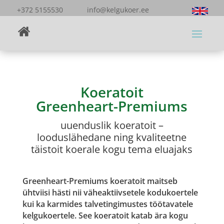
+372 5155530 info@kelgukoer.ee
Koeratoit
Greenheart-Premiums
uuenduslik koeratoit –
looduslähedane ning kvaliteetne
täistoit koerale kogu tema eluajaks
Greenheart-Premiums koeratoit maitseb
ühtviisi hästi nii väheaktiivsetele kodukoertele
kui ka karmides talvetingimustes töötavatele
kelgukoertele. See koeratoit katab ära kogu