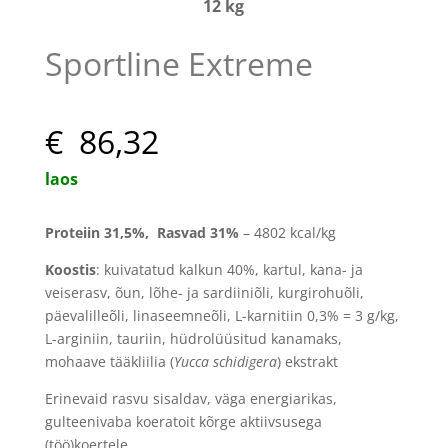
12 kg
Sportline Extreme
€ 86,32
laos
Proteiin 31,5
%, Rasvad 31
%
– 4802 kcal/kg
Koostis
:
kuivatatud kalkun 40%, kartul, kana- ja
veiserasv, õun, lõhe- ja sardiiniõli, kurgirohuõli,
päevalilleõli, linaseemneõli, L-karnitiin 0,3% = 3 g/kg,
L-arginiin, tauriin, hüdrolüüsitud kanamaks,
mohaave tääkliilia (
Yucca schidigera
) ekstrakt
Erinevaid rasvu sisaldav, väga energiarikas,
gulteenivaba koeratoit kõrge aktiivsusega
(töö)koertele.