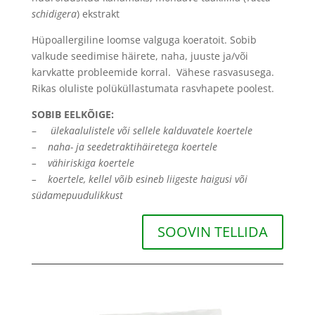
schidigera
) ekstrakt
Hüpoallergiline loomse valguga koeratoit. Sobib
valkude seedimise häirete, naha, juuste ja/või
karvkatte probleemide korral. Vähese rasvasusega.
Rikas oluliste polüküllastumata rasvhapete poolest.
SOBIB EELKÕIGE:
–
ülekaalulistele või sellele kalduvatele koertele
–
naha- ja seedetraktihäiretega koertele
–
vähiriskiga koertele
–
koertele, kellel võib esineb liigeste haigusi või
südamepuudulikkust
SOOVIN TELLIDA