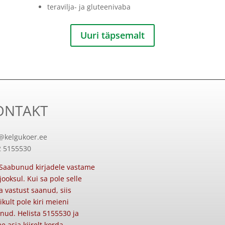
teravilja- ja gluteenivaba
Uuri täpsemalt
ONTAKT
@kelgukoer.ee
2 5155530
Saabunud kirjadele vastame
jooksul. Kui sa pole selle
a vastust saanud, siis
likult pole kiri meieni
nud. Helista 5155530 ja
e asja kiirelt korda.