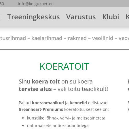
5530 info@kelgukoer.ee
d
Treeningkeskus
Varustus
Klubi
lutusrihmad – kaelarihmad – rakmed – veoliinid – v
KOERATOIT
Sinu
koera toit
on su koera
tervise alus
– vali toitu teadlikult!
Paljud
koeraomanikud
ja
kennelid
eelistavad
Greenheart-Premiums
koeratoitu, sest see on:
kunstlike lõhna-, värvi- ja maitseaineteta
naturaalsete antioksüdantidega