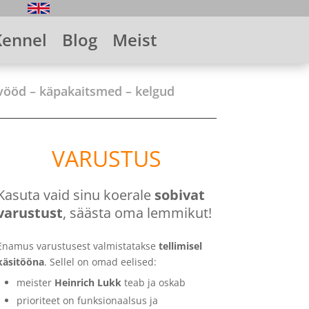
Kennel
Blog
Meist
eovööd – käpakaitsmed – kelgud
VARUSTUS
Kasuta vaid sinu koerale
sobivat
varustust
, säästa oma lemmikut!
Enamus varustusest valmistatakse
tellimisel
käsitööna
. Sellel on omad eelised:
meister
Heinrich Lukk
teab ja oskab
prioriteet on funksionaalsus ja