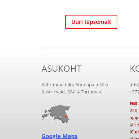
Uuri täpsemalt
ASUKOHT
K
Kahrunina talu, Ahunapalu küla
info
Kastre vald, 62414 Tartumaa
+37
NB!
24h 
ajag
järe
jõud
Google Maps
ajam