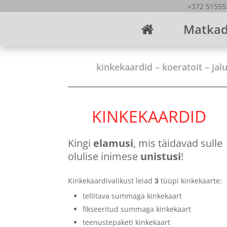
+372 515
Matka
kinkekaardid – koeratoit – ja
KINKEKAARDID
Kingi
elamusi
, mis täidavad sulle
olulise inimese
unistusi
!
Kinkekaardivalikust leiad
3
tüüpi kinkekaarte:
tellitava summaga kinkekaart
fikseeritud summaga kinkekaart
teenustepaketi kinkekaart